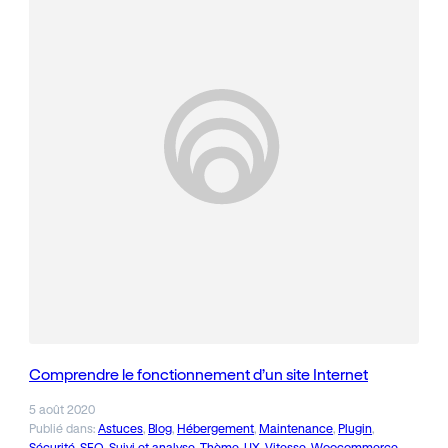
Comprendre le fonctionnement d’un site Internet
5 août 2020
Publié dans:
Astuces
, 
Blog
, 
Hébergement
, 
Maintenance
, 
Plugin
, 
Sécurité
, 
SEO
, 
Suivi et analyse
, 
Thème
, 
UX
, 
Vitesse
, 
Woocommerce
, 