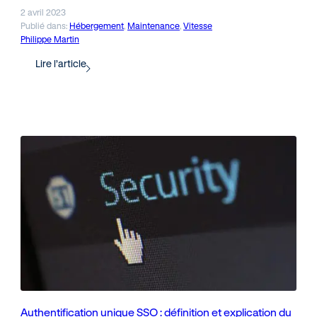
2 avril 2023
Publié dans:
Hébergement
, 
Maintenance
, 
Vitesse
Philippe Martin
Lire l’article
Authentification unique SSO : définition et explication du