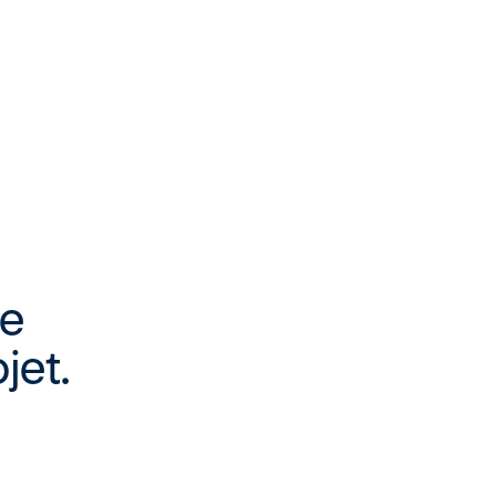
re
jet.