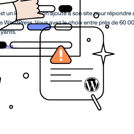
st un logiciel qu’on ajoute à son site pour répondre 
s WordPress. Vous avez le choix entre près de 60 00
ayants.
 devis