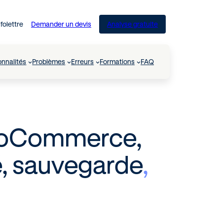
nfolettre
Demander un devis
Analyse gratuite
onnalités
Problèmes
Erreurs
Formations
FAQ
oCommerce,
é, sauvegarde
,