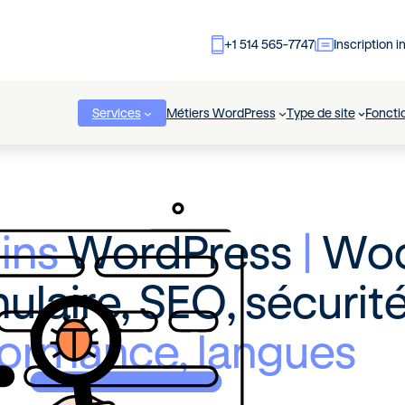
+1 514 565-7747
Inscription i
Services
Métiers WordPress
Type de site
Foncti
gins
WordPress
|
Wo
ulaire, SEO, sécurit
formance, langues