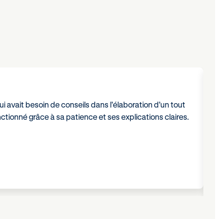
i avait besoin de conseils dans l’élaboration d’un tout
J
ionné grâce à sa patience et ses explications claires.
s
e
s