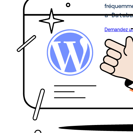
fréquemment
a Databa
Demandez un