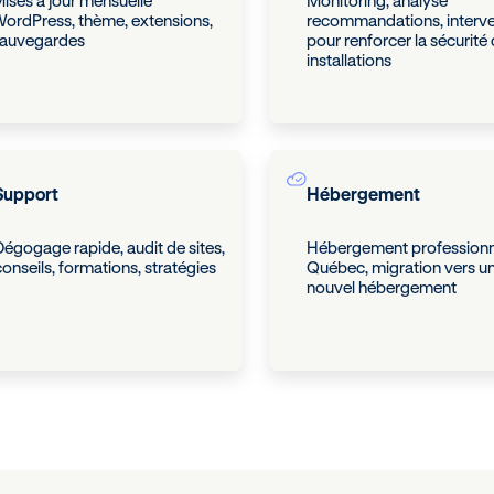
ises à jour mensuelle
Monitoring, analyse
ordPress, thème, extensions,
recommandations, interve
auvegardes
pour renforcer la sécurité
installations
Support
Hébergement
Dégogage rapide, audit de sites,
Hébergement professionn
conseils, formations, stratégies
Québec, migration vers u
nouvel hébergement