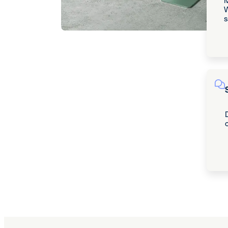
M
W
s