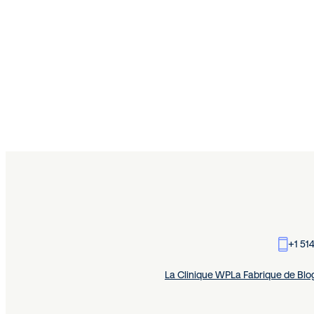
+1 51
La Clinique WP
La Fabrique de Blo