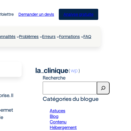
nfolettre
Demander un devis
Analyse gratuite
onnalités
Problèmes
Erreurs
Formations
FAQ
Recherche
ise. Il
Catégories du blogue
 permet
Astuces
Blog
de
Contenu
Hébergement