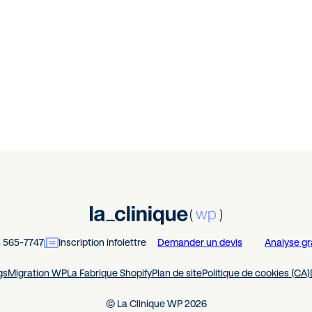
4 565-7747
Inscription infolettre
Demander un devis
Analyse gr
gs
Migration WP
La Fabrique Shopify
Plan de site
Politique de cookies (CA)
© La Clinique WP 2026