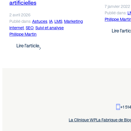
artificielles
7 janvier 2022
Publié dans:
L
2 avril 2026
Philippe Marti
Publié dans:
Astuces
, 
IA
, 
LMS
, 
Marketing
internet
, 
SEO
, 
Suivi et analyse
Lire l’arti
Philippe Martin
Lire l’article
+1 51
La Clinique WP
La Fabrique de Blo