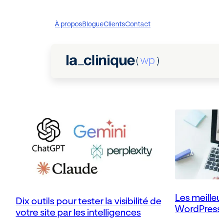
Aller
au
À propos
Blogue
Clients
Contact
contenu
Les meille
Dix outils pour tester la visibilité de
WordPres
votre site par les intelligences