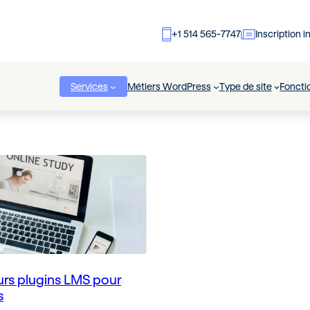
+1 514 565-7747
Inscription i
Services
Métiers WordPress
Type de site
Foncti
urs plugins LMS pour
s