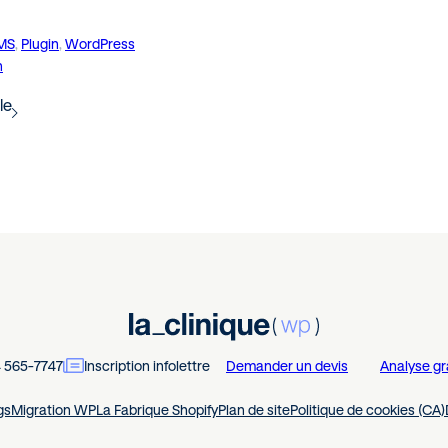
MS
, 
Plugin
, 
WordPress
n
cle
4 565-7747
Inscription infolettre
Demander un devis
Analyse gr
gs
Migration WP
La Fabrique Shopify
Plan de site
Politique de cookies (CA)