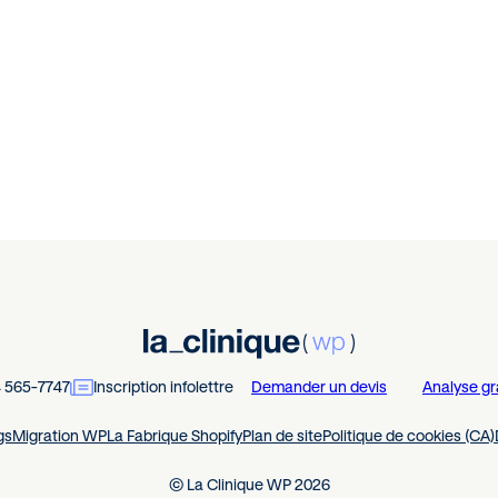
4 565-7747
Inscription infolettre
Demander un devis
Analyse gr
gs
Migration WP
La Fabrique Shopify
Plan de site
Politique de cookies (CA)
© La Clinique WP 2026