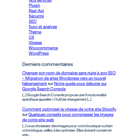
Nos services
Plugin
Rest Api
Sécurité
SEO
Suivi et analyse
Thème
UX
Vitesse
Woocommerce
WordPress
Derniers commentaires
Changer son nom de domaine sans nuire à son SEO
– Migration de sites Wordpress vers un nouvel
hébergement
sur
Notre guide pour débuter sur
Google Search Console
[…] Google Search Console propose une fonctionnalité
spécifique appelée « Outil de changement […]
Comment optimiser la vitesse de votre site Shopify
sur
Quelques conseils pour compresser les images
de votre site web
[…] vous choisissez des images pour votre boutique ou bien
votre blogue, veillez à les optimiser. Elles doivent conserver
une…