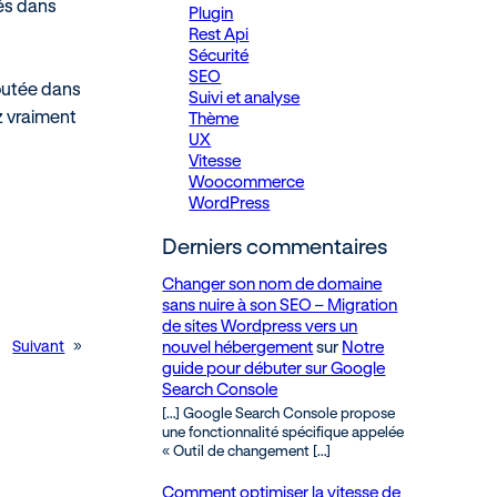
sés dans
Plugin
Rest Api
Sécurité
SEO
joutée dans
Suivi et analyse
z vraiment
Thème
UX
Vitesse
Woocommerce
WordPress
Derniers commentaires
Changer son nom de domaine
sans nuire à son SEO – Migration
de sites Wordpress vers un
nouvel hébergement
sur
Notre
Suivant
»
guide pour débuter sur Google
Search Console
[…] Google Search Console propose
une fonctionnalité spécifique appelée
« Outil de changement […]
Comment optimiser la vitesse de