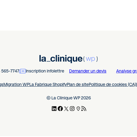
4 565-7747
Inscription infolettre
Demander un devis
Analyse gr
gs
Migration WP
La Fabrique Shopify
Plan de site
Politique de cookies (CA)
© La Clinique WP 2026