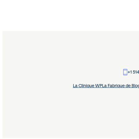
+1 51
La Clinique WP
La Fabrique de Blo