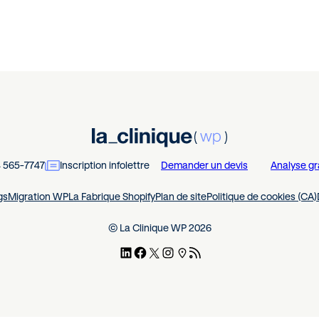
4 565-7747
Inscription infolettre
Demander un devis
Analyse gr
gs
Migration WP
La Fabrique Shopify
Plan de site
Politique de cookies (CA)
© La Clinique WP 2026