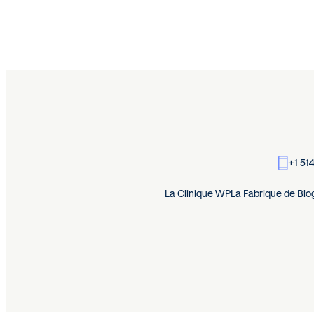
+1 51
La Clinique WP
La Fabrique de Blo