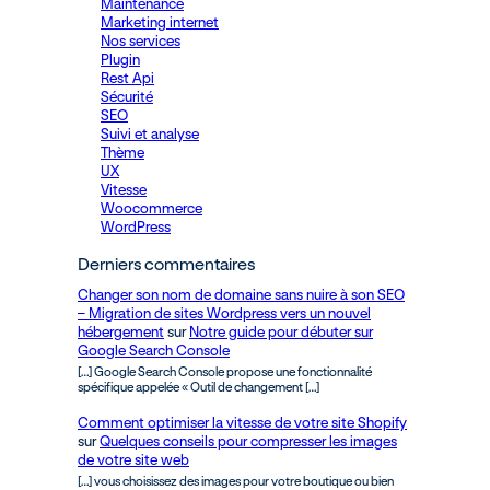
Maintenance
Marketing internet
Nos services
Plugin
Rest Api
Sécurité
SEO
Suivi et analyse
Thème
UX
Vitesse
Woocommerce
WordPress
Derniers commentaires
Changer son nom de domaine sans nuire à son SEO
– Migration de sites Wordpress vers un nouvel
hébergement
sur
Notre guide pour débuter sur
Google Search Console
[…] Google Search Console propose une fonctionnalité
spécifique appelée « Outil de changement […]
Comment optimiser la vitesse de votre site Shopify
sur
Quelques conseils pour compresser les images
de votre site web
[…] vous choisissez des images pour votre boutique ou bien