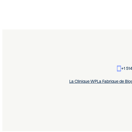
+1 51
La Clinique WP
La Fabrique de Blo