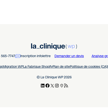
4 565-7747
Inscription infolettre
Demander un devis
Analyse gr
gs
Migration WP
La Fabrique Shopify
Plan de site
Politique de cookies (CA)
© La Clinique WP 2026