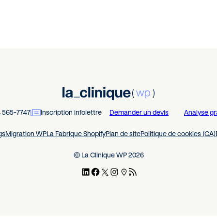
4 565-7747
Inscription infolettre
Demander un devis
Analyse gr
gs
Migration WP
La Fabrique Shopify
Plan de site
Politique de cookies (CA)
© La Clinique WP 2026