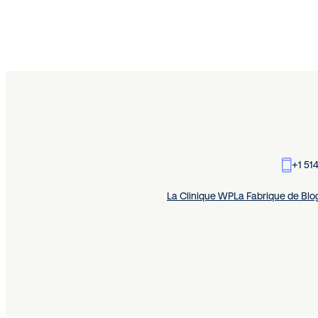
+1 51
La Clinique WP
La Fabrique de Blo