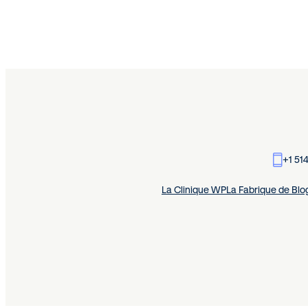
+1 51
La Clinique WP
La Fabrique de Blo