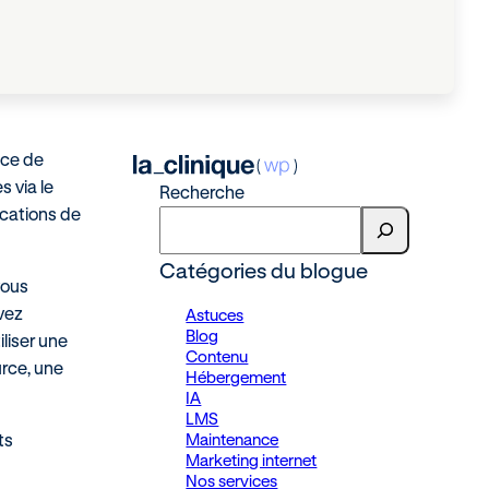
ace de
 via le
Recherche
ications de
Catégories du blogue
vous
vez
Astuces
Blog
liser une
Contenu
rce, une
Hébergement
IA
LMS
Maintenance
ts
Marketing internet
Nos services