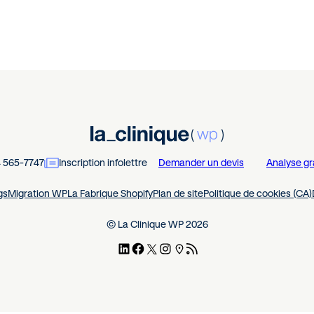
4 565-7747
Inscription infolettre
Demander un devis
Analyse gr
gs
Migration WP
La Fabrique Shopify
Plan de site
Politique de cookies (CA)
© La Clinique WP 2026